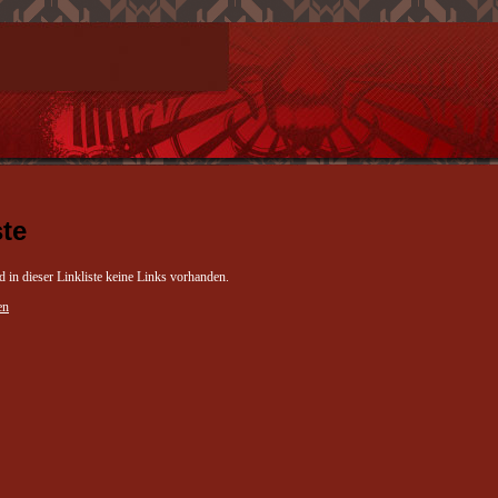
ste
in dieser Linkliste keine Links vorhanden.
en