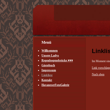
Menü
Linkli
Willkommen
Unsere Ladys
Regenbogenebrücke ♥♥♥
Im Moment sind 
Gästebuch
Link vorschlag
Impressum
Nach oben
Linkliste
Kontakt
HavaneserFotoGalerie