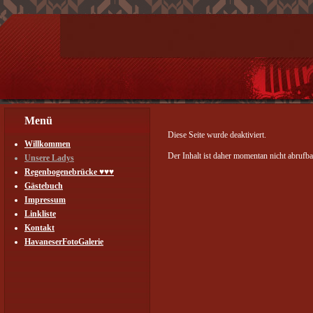
Menü
Diese Seite wurde deaktiviert.
Willkommen
Der Inhalt ist daher momentan nicht abrufba
Unsere Ladys
Regenbogenebrücke ♥♥♥
Gästebuch
Impressum
Linkliste
Kontakt
HavaneserFotoGalerie